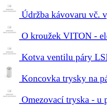
Údržba kávovaru vč. v
O kroužek VITON - el
Kotva ventilu páry L
Koncovka trysky na pá
Omezovací tryska - u