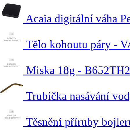
Acaia digitální váha P
Tělo kohoutu páry - V
Miska 18g - B652TH
Trubička nasávání vod
Těsnění příruby bojle