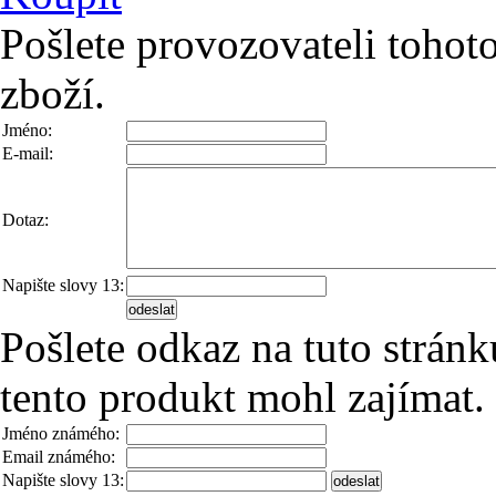
Pošlete provozovateli tohot
zboží.
Jméno:
E-mail:
Dotaz:
Napište slovy 13:
Pošlete odkaz na tuto strá
tento produkt mohl zajímat.
Jméno známého:
Email známého:
Napište slovy 13: