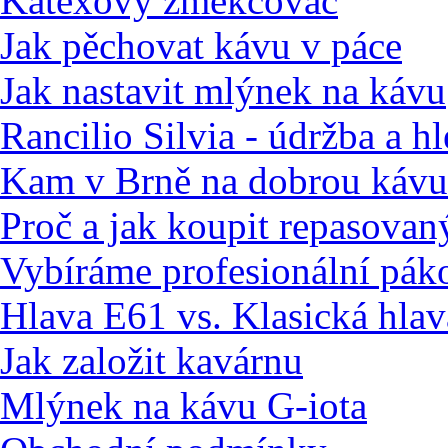
Katexový změkčovač
Jak pěchovat kávu v páce
Jak nastavit mlýnek na kávu
Rancilio Silvia - údržba a h
Kam v Brně na dobrou kávu
Proč a jak koupit repasovan
Vybíráme profesionální pák
Hlava E61 vs. Klasická hlav
Jak založit kavárnu
Mlýnek na kávu G-iota