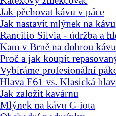
Katexový změkčovač
Jak pěchovat kávu v páce
Jak nastavit mlýnek na kávu
Rancilio Silvia - údržba a h
Kam v Brně na dobrou kávu
Proč a jak koupit repasovan
Vybíráme profesionální pák
Hlava E61 vs. Klasická hlav
Jak založit kavárnu
Mlýnek na kávu G-iota