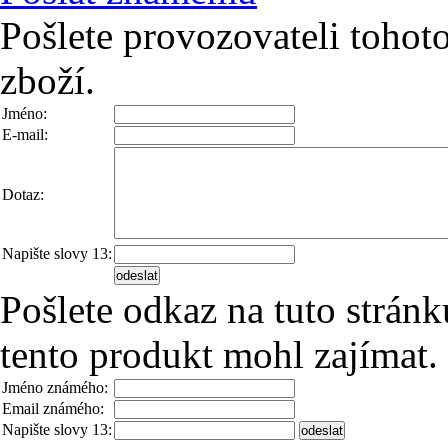
Pošlete provozovateli tohot
zboží.
Jméno:
E-mail:
Dotaz:
Napište slovy 13:
Pošlete odkaz na tuto strá
tento produkt mohl zajímat.
Jméno známého:
Email známého:
Napište slovy 13: