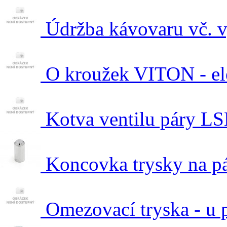
Údržba kávovaru vč. v
O kroužek VITON - el
Kotva ventilu páry L
Koncovka trysky na pá
Omezovací tryska - u