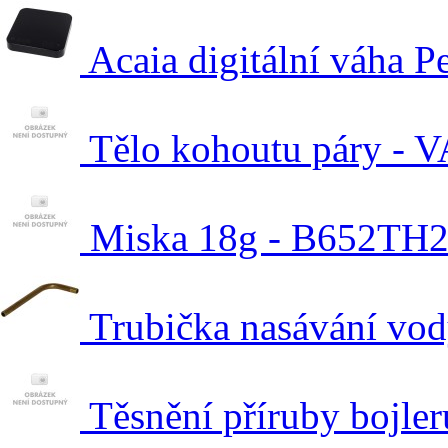
Acaia digitální váha P
Tělo kohoutu páry - V
Miska 18g - B652TH
Trubička nasávání vod
Těsnění příruby bojle